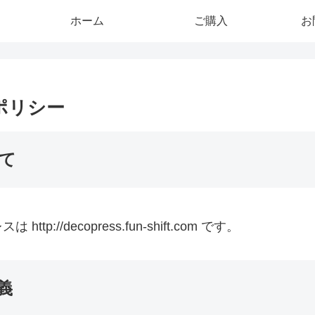
ホーム
ご購入
お
ポリシー
て
p://decopress.fun-shift.com です。
義